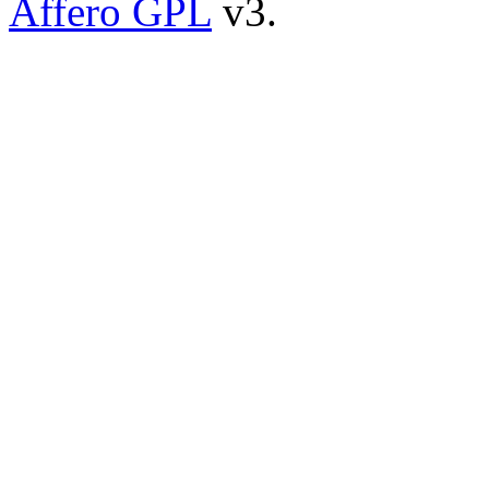
Affero GPL
v3.